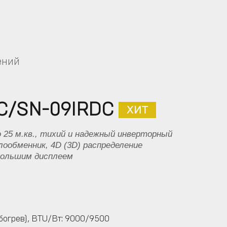
ений
C/SN-09IRDC
 25 м.кв., тихий и надежный инверторный
лообменник, 4D (3D) распределение
 большим дисплеем
огрев), BTU/Вт: 9000/9500