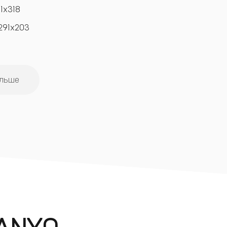
1x318
291x203
ольше