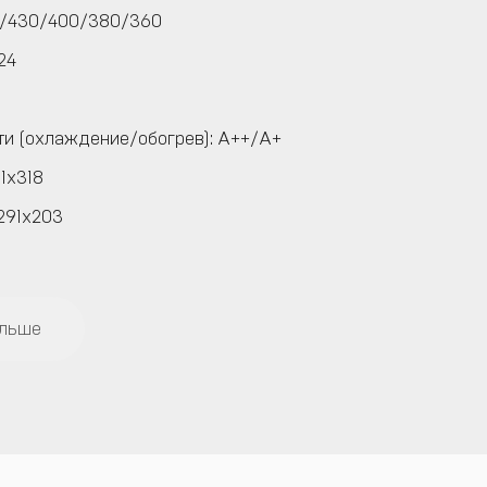
0/430/400/380/360
24
и (охлаждение/обогрев): A++/A+
1x318
291x203
ольше