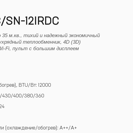
/SN-12IRDC
 35 м.кв., тихий и надежный экономичный
ухрядный теплообменник, 4D (3D)
Wi-Fi, пульт с большим дисплеем
грев), BTU/Вт: 12000
0/430/400/380/360
24
и (охлаждение/обогрев): A++/A+